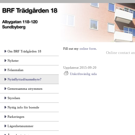
Fill out my
online form
.
Om BRF Trädgården 18
Online contact an
Nyheter
Uppdaterat 2015-09-20
Felanmälan
Utskriftsvänlig sida
Nyinflyttad/namnbyte?
Gemensamma utrymmen
Styrelsen
Nyttig info för boende
Parkeringen
Lägenhetsnummer