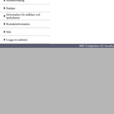
Årsredovisning
Stadgar
Information för mäklare och
spekulanter
Kontaktinformation
Sök
Logga in (admin)
BRF Trädgården 18 | Sundby